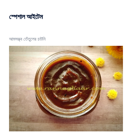
স্পেশাল আইটেম
আমসত্ত্ব তেঁতুলের চাটনি