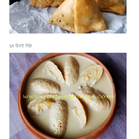
দুধ চিতই পিঠা