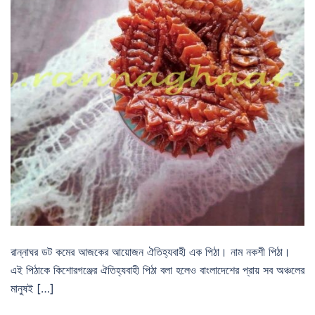
রান্নাঘর ডট কমের আজকের আয়োজন ঐতিহ্যবাহী এক পিঠা। নাম নকশী পিঠা।
এই পিঠাকে কিশোরগঞ্জের ঐতিহ্যবাহী পিঠা বলা হলেও বাংলাদেশের প্রায় সব অঞ্চলের
মানুষই […]