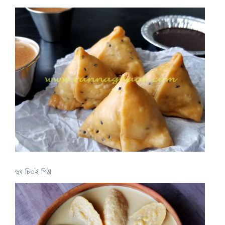
দুধ চিতই পিঠা