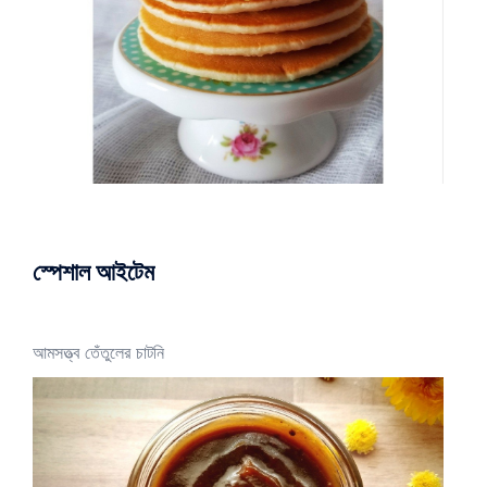
স্পেশাল আইটেম
আমসত্ত্ব তেঁতুলের চাটনি