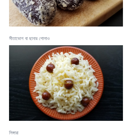
সীতাভোগ বা ছানার পোলাও
সিঙ্গারা