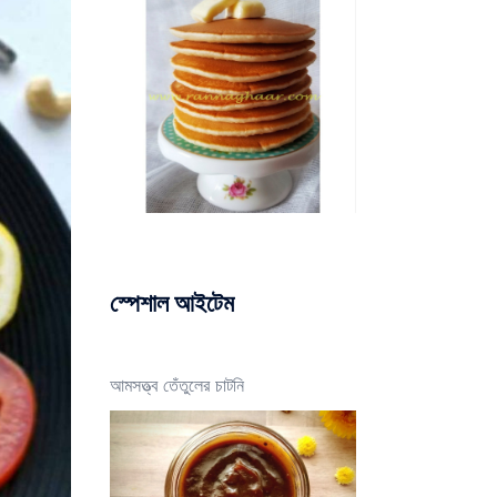
স্পেশাল আইটেম
আমসত্ত্ব তেঁতুলের চাটনি