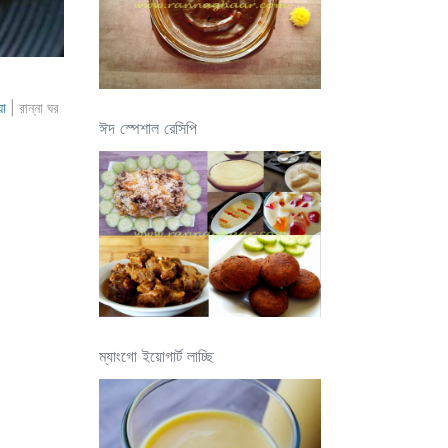
য়া
| রান্না ঘর
ঈদ স্পেশাল রেসিপি
ম্যাংগো ইয়োগার্ট লাচ্ছি