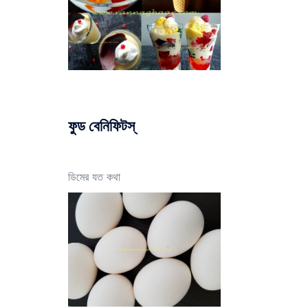
ফুড বেনিফিটস্
ডিমের যত কথা