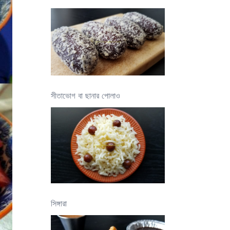
সীতাভোগ বা ছানার পোলাও
সিঙ্গারা