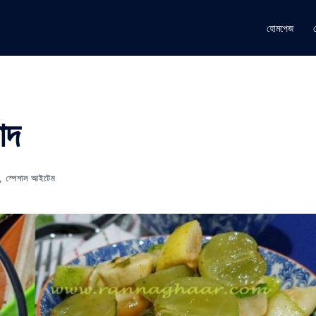
হোমপেজ
াদ
,
স্পেশাল আইটেম