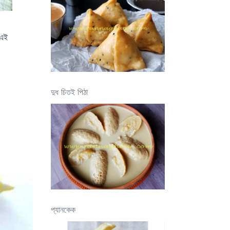
 এই
দুধ চিতই পিঠা
প্যানকেক