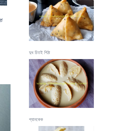
্ট
দুধ চিতই পিঠা
প্যানকেক