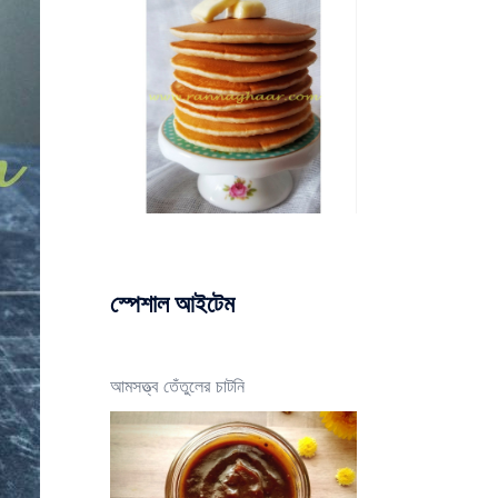
স্পেশাল আইটেম
আমসত্ত্ব তেঁতুলের চাটনি