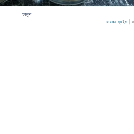
ফালুদা
ফারহানা সুমাইয়া
| রা