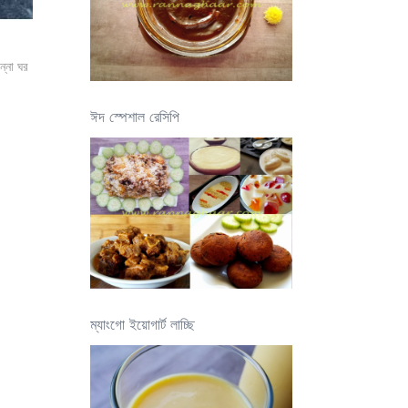
ন্না ঘর
ঈদ স্পেশাল রেসিপি
ম্যাংগো ইয়োগার্ট লাচ্ছি