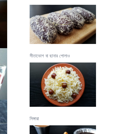
সীতাভোগ বা ছানার পোলাও
সিঙ্গারা