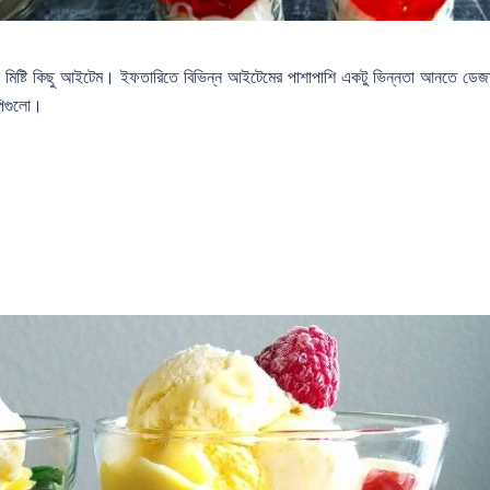
িষ্টি কিছু আইটেম। ইফতারিতে বিভিন্ন আইটেমের পাশাপাশি একটু ভিন্নতা আনতে ডেজার
পিগুলো।