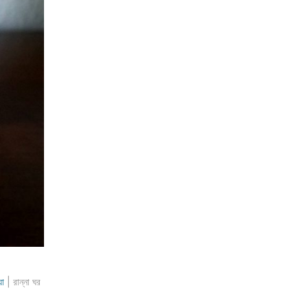
য়া
| রান্না ঘর