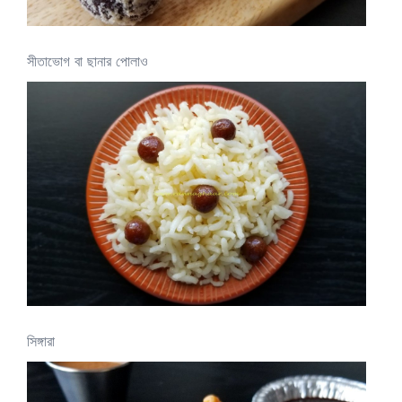
সীতাভোগ বা ছানার পোলাও
সিঙ্গারা