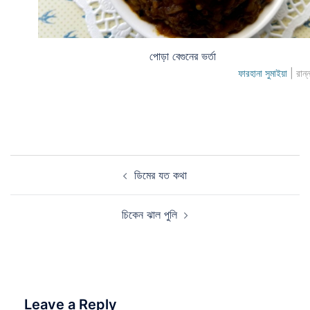
পোড়া বেগুনের ভর্তা
ফারহানা সুমাইয়া
| রান্
Post
ডিমের যত কথা
navigation
চিকেন ঝাল পুলি
Leave a Reply