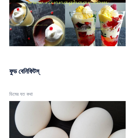
ফুড বেনিফিটস্
ডিমের যত কথা