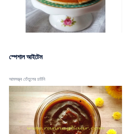
স্পেশাল আইটেম
আমসত্ত্ব তেঁতুলের চাটনি