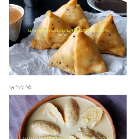
দুধ চিতই পিঠা