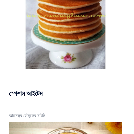
স্পেশাল আইটেম
আমসত্ত্ব তেঁতুলের চাটনি