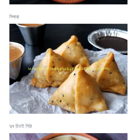
সিঙ্গারা
দুধ চিতই পিঠা