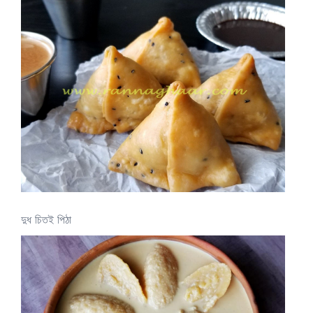
দুধ চিতই পিঠা