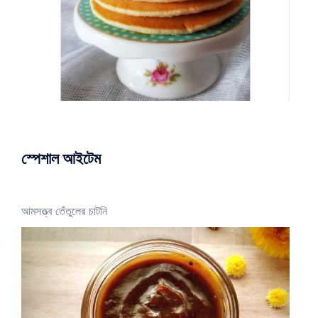
স্পেশাল আইটেম
আমসত্ত্ব তেঁতুলের চাটনি