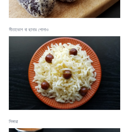
সীতাভোগ বা ছানার পোলাও
সিঙ্গারা