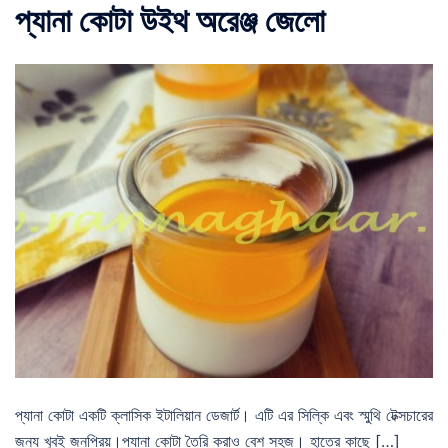
প্যানা কোটা উইথ অরেঞ্জ জেলো
প্যানা কোটা একটি ক্লাসিক ইটালিয়ান ডেজার্ট। এটি এর সিল্কি এবং স্মুথি টেক্সচারের
জন্য খুবই জনপ্রিয়।প্যানা কোটা তৈরি করাও বেশ সহজ। হাতের কাছে […]