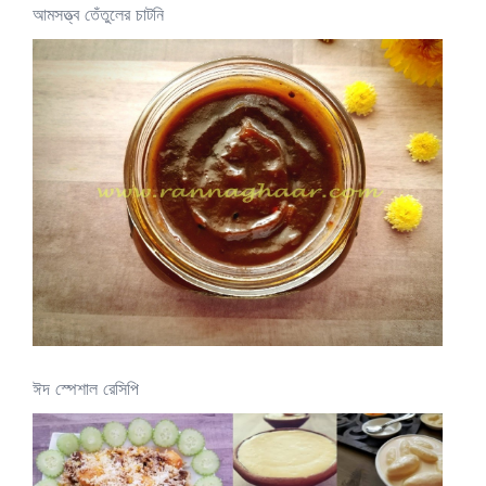
আমসত্ত্ব তেঁতুলের চাটনি
ঈদ স্পেশাল রেসিপি