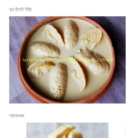
দুধ চিতই পিঠা
প্যানকেক