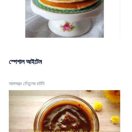
স্পেশাল আইটেম
আমসত্ত্ব তেঁতুলের চাটনি