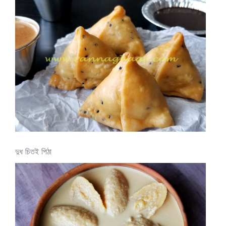
দুধ চিতই পিঠা