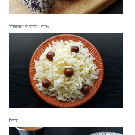
সীতাভোগ বা ছানার পোলাও
সিঙ্গারা