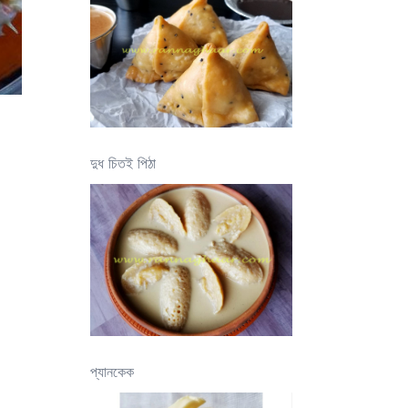
দুধ চিতই পিঠা
প্যানকেক