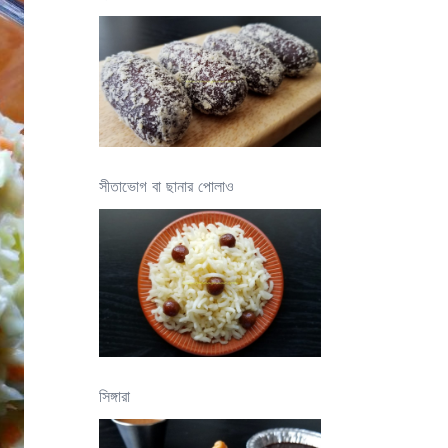
সীতাভোগ বা ছানার পোলাও
সিঙ্গারা