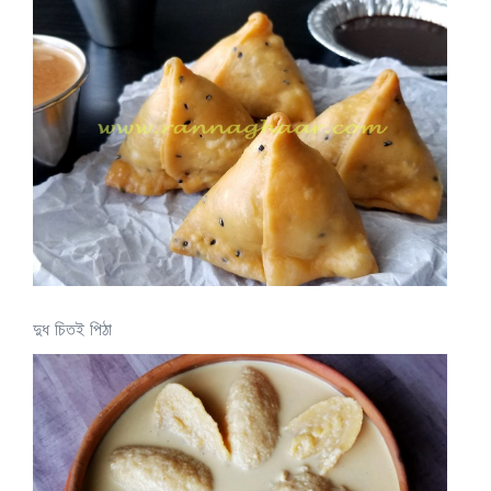
দুধ চিতই পিঠা