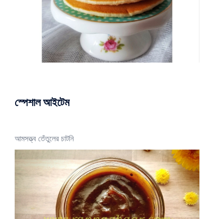
স্পেশাল আইটেম
আমসত্ত্ব তেঁতুলের চাটনি