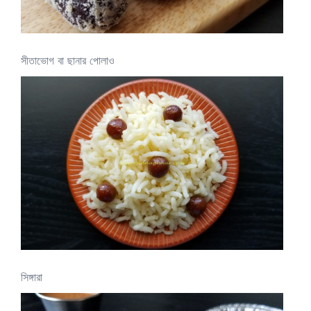
সীতাভোগ বা ছানার পোলাও
সিঙ্গারা