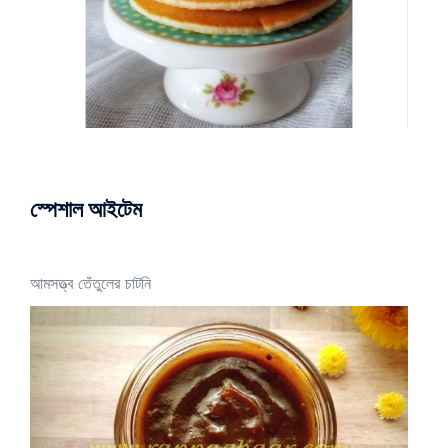
স্পেশাল আইটেম
আমসত্ত্ব তেঁতুলের চাটনি