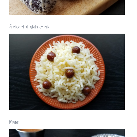
সীতাভোগ বা ছানার পোলাও
সিঙ্গারা