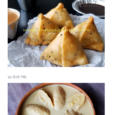
দুধ চিতই পিঠা