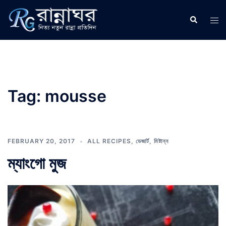
Skip
to
Search
Tog
content
men
Tag:
mousse
FEBRUARY 20, 2017
ALL RECIPES
,
ডেজার্ট
,
মিষ্টান্ন
ম্যাংগো মুজ