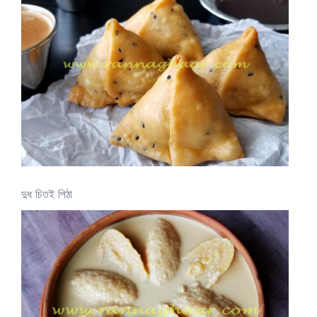
দুধ চিতই পিঠা