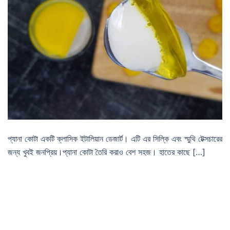
প্যানা কোটা একটি ক্লাসিক ইটালিয়ান ডেজার্ট। এটি এর সিল্কি এবং স্মুথি টেক্সচারের
জন্য খুবই জনপ্রিয়।প্যানা কোটা তৈরি করাও বেশ সহজ। হাতের কাছে […]