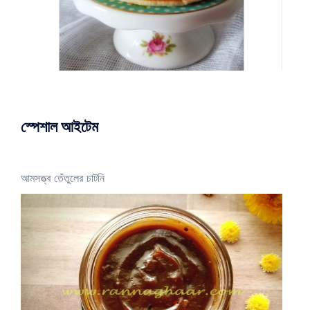
স্পেশাল আইটেম
আমসত্ত্ব তেঁতুলের চাটনি