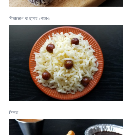
সীতাভোগ বা ছানার পোলাও
সিঙ্গারা