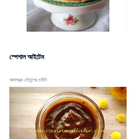
স্পেশাল আইটেম
আমসত্ত্ব তেঁতুলের চাটনি