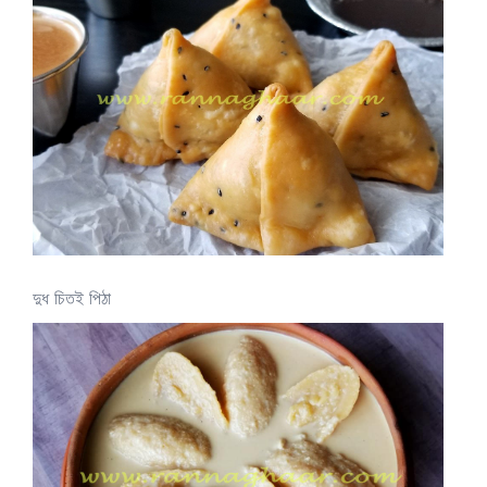
দুধ চিতই পিঠা