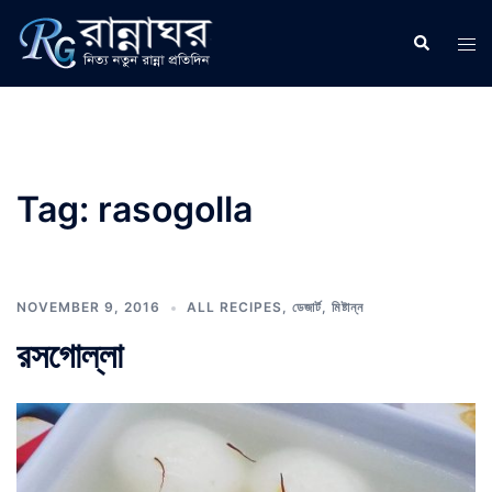
Skip
to
Search
Tog
content
men
Tag:
rasogolla
NOVEMBER 9, 2016
ALL RECIPES
,
ডেজার্ট
,
মিষ্টান্ন
রসগোল্লা