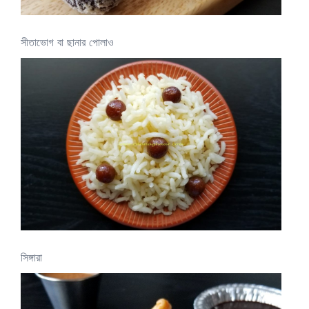
সীতাভোগ বা ছানার পোলাও
সিঙ্গারা