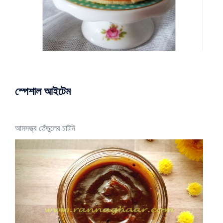
স্পেশাল আইটেম
আমসত্ত্ব তেঁতুলের চাটনি