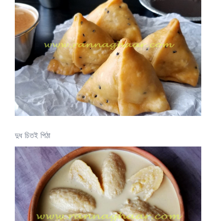
দুধ চিতই পিঠা