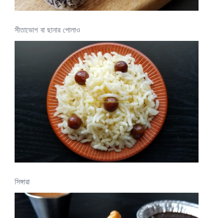
সীতাভোগ বা ছানার পোলাও
সিঙ্গারা