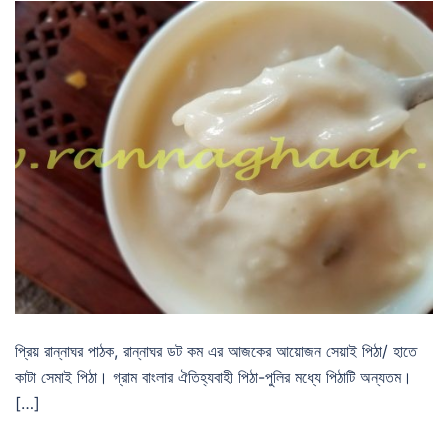
প্রিয় রান্নাঘর পাঠক, রান্নাঘর ডট কম এর আজকের আয়োজন সেয়াই পিঠা/ হাতে
কাটা সেমাই পিঠা। গ্রাম বাংলার ঐতিহ্যবাহী পিঠা-পুলির মধ্যে পিঠাটি অন্যতম।
[…]