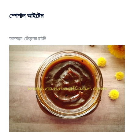
স্পেশাল আইটেম
আমসত্ত্ব তেঁতুলের চাটনি