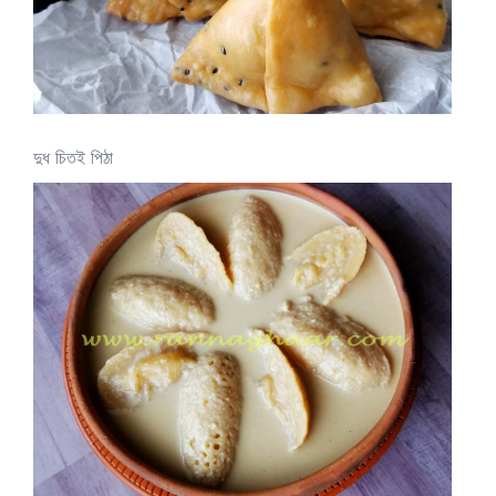
দুধ চিতই পিঠা