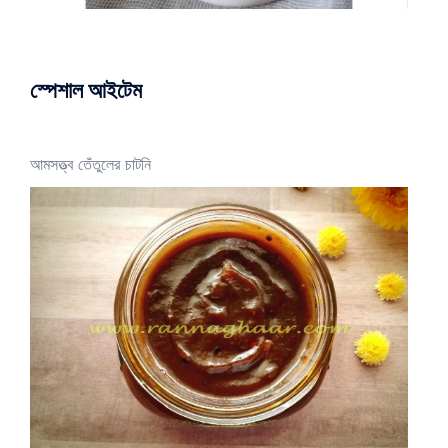
স্পেশাল আইটেম
আমসত্ত্ব তেঁতুলের চাটনি