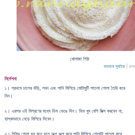
খোলাজা পিঠা
ফারহানা সুমাইয়া
| রান্
নির্দেশনা
১। প্রথমে চালের গুঁড়ি, লবন এবং পানি মিশিয়ে মোটামুটি পাতলা গোলা তৈরি করে
নিন।
২। এরপর এই মিশ্রণের মধ্যে ডিম ভেঙে দিন। ডিম খুব বেশি মিক্স করবেন না,
হাল্কাভাবে নেড়ে মিশিয়ে দিবেন।
৩। পিঠার গোলা ঘন মনে হলে অল্প অল্প করে পানি মিশিয়ে গোলাটা পাতলা করে