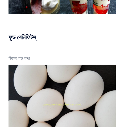
ফুড বেনিফিটস্
ডিমের যত কথা