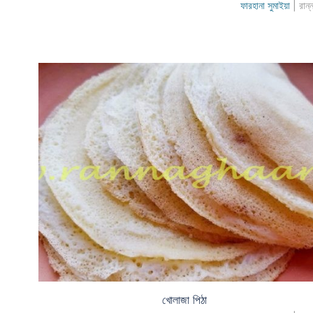
ফারহানা সুমাইয়া
| রান্
খোলাজা পিঠা