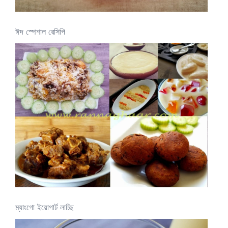
ঈদ স্পেশাল রেসিপি
ম্যাংগো ইয়োগার্ট লাচ্ছি