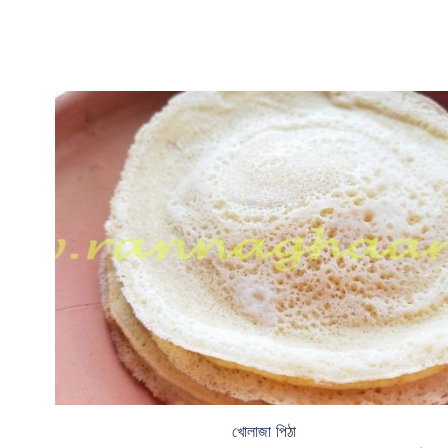
খোলাজা পিঠা