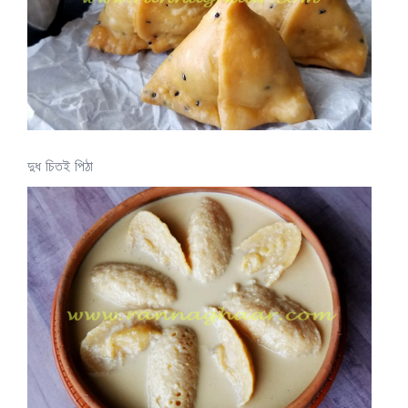
দুধ চিতই পিঠা