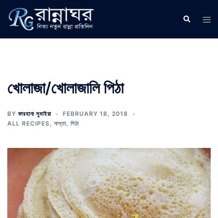
Skip
to
Search
Tog
content
men
খোলাজা/খোলাজালি পিঠা
BY
ফারহানা সুমাইয়া
FEBRUARY 18, 2018
ALL RECIPES
,
নাস্তা
,
পিঠা