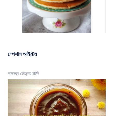
স্পেশাল আইটেম
আমসত্ত্ব তেঁতুলের চাটনি