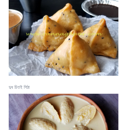
দুধ চিতই পিঠা