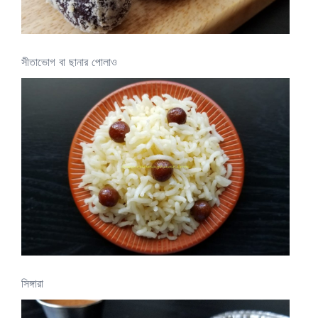
সীতাভোগ বা ছানার পোলাও
সিঙ্গারা