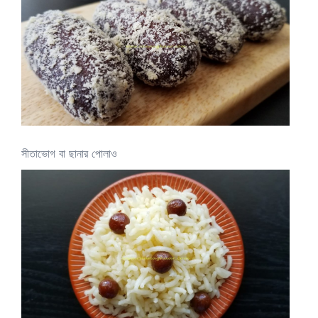
সীতাভোগ বা ছানার পোলাও