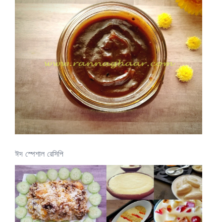
ঈদ স্পেশাল রেসিপি