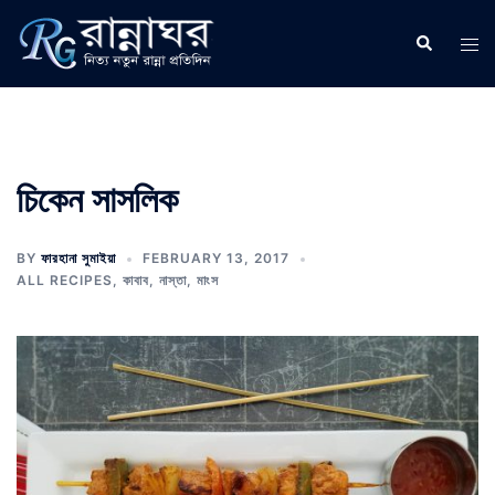
Skip
to
Search
Tog
content
men
চিকেন সাসলিক
BY
ফারহানা সুমাইয়া
FEBRUARY 13, 2017
ALL RECIPES
,
কাবাব
,
নাস্তা
,
মাংস