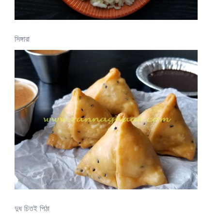
সিঙ্গারা
দুধ চিতই পিঠা