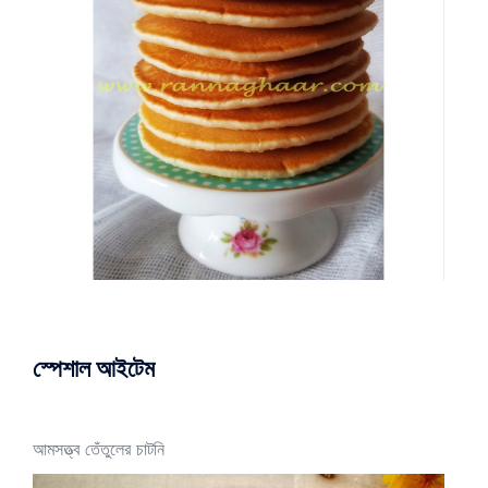
স্পেশাল আইটেম
আমসত্ত্ব তেঁতুলের চাটনি