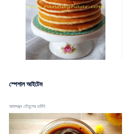
স্পেশাল আইটেম
আমসত্ত্ব তেঁতুলের চাটনি