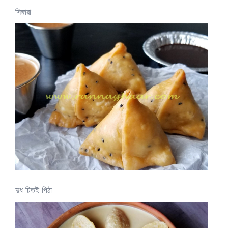
সিঙ্গারা
দুধ চিতই পিঠা