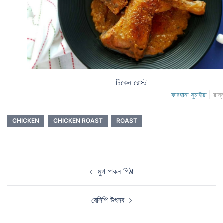
চিকেন রোস্ট
ফারহানা সুমাইয়া
| রান্
CHICKEN
CHICKEN ROAST
ROAST
Post
মুগ পাকন পিঠা
navigation
রেসিপি উৎসব