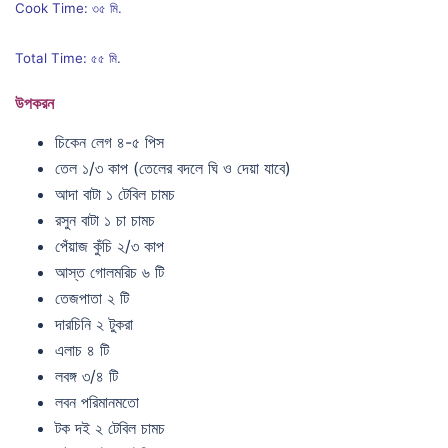
Cook Time: ৩৫ মি.
Total Time: ৫৫ মি.
উপকরন
চিকেন লেগ ৪-৫ পিস
তেল ১/৩ কাপ (তেলের বদলে ঘি ও দেয়া যাবে)
আদা বাটা ১ টেবিল চামচ
রসুন বাটা ১ চা চামচ
পেঁয়াজ কুঁচি ২/৩ কাপ
আস্ত গোলমরিচ ৬ টি
তেজপাতা ২ টি
দারচিনি ২ টুকরা
এলাচ ৪ টি
লবঙ্গ ৩/৪ টি
লবন পরিমানমতো
টক দই ২ টেবিল চামচ