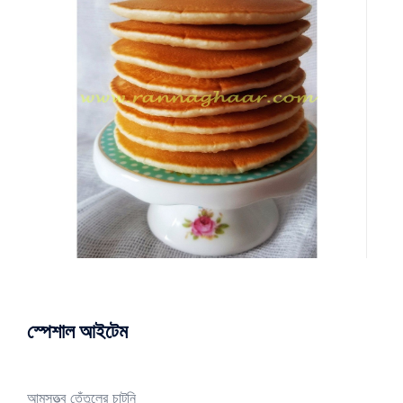
স্পেশাল আইটেম
আমসত্ত্ব তেঁতুলের চাটনি