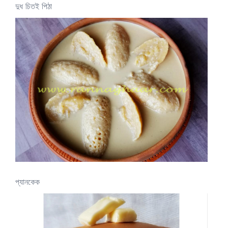
দুধ চিতই পিঠা
প্যানকেক