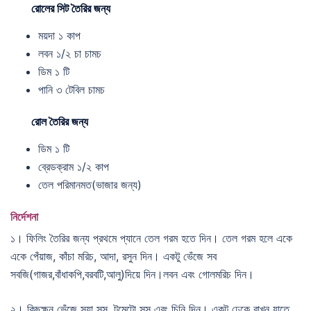
রোলের সিট তৈরির জন্য
ময়দা ১ কাপ
লবন ১/২ চা চামচ
ডিম ১ টি
পানি ৩ টেবিল চামচ
রোল তৈরির জন্য
ডিম ১ টি
ব্রেডক্রাম ১/২ কাপ
তেল পরিমানমত(ভাজার জন্য)
নির্দেশনা
১। ফিলিং তৈরির জন্য প্রথমে প্যানে তেল গরম হতে দিন। তেল গরম হলে একে
একে পেঁয়াজ, কাঁচা মরিচ, আদা, রসুন দিন। একটু ভেঁজে সব
সবজি(গাজর,বাঁধাকপি,বরবটি,আলু)দিয়ে দিন।লবন এবং গোলমরিচ দিন।
২। কিছুক্ষন ভেঁজে সয়া সস, টমেটো সস এবং চিনি দিন। একটু ঢেকে রাখুন যাতে