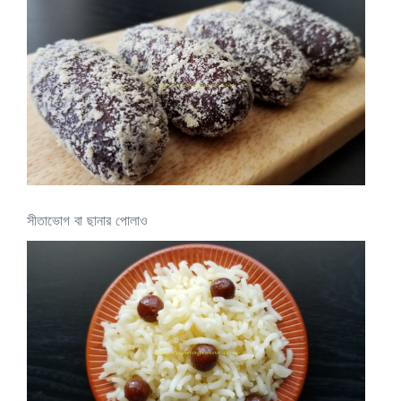
সীতাভোগ বা ছানার পোলাও