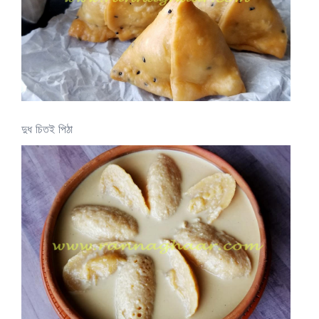
দুধ চিতই পিঠা