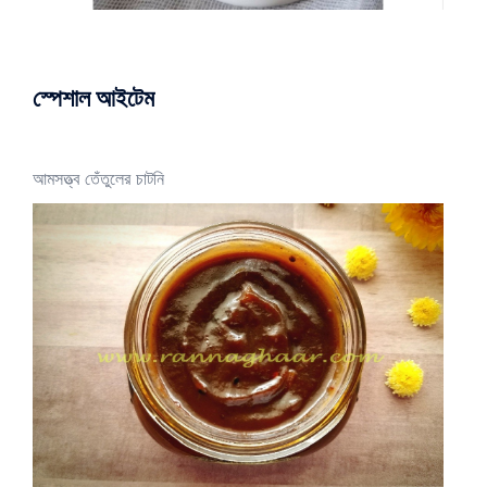
স্পেশাল আইটেম
আমসত্ত্ব তেঁতুলের চাটনি