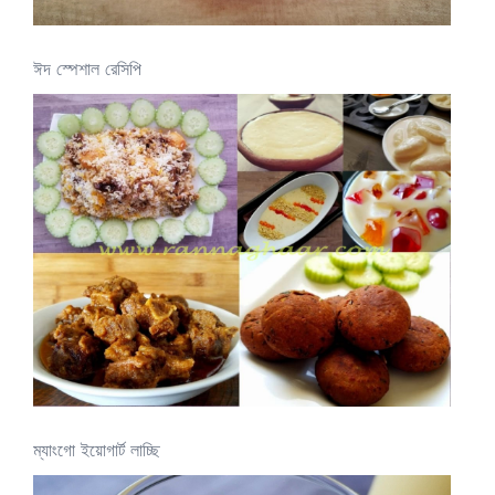
ঈদ স্পেশাল রেসিপি
ম্যাংগো ইয়োগার্ট লাচ্ছি