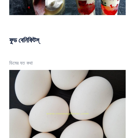
ফুড বেনিফিটস্
ডিমের যত কথা