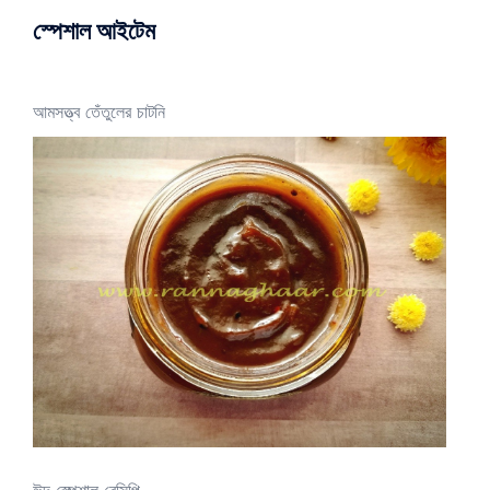
স্পেশাল আইটেম
আমসত্ত্ব তেঁতুলের চাটনি
ঈদ স্পেশাল রেসিপি