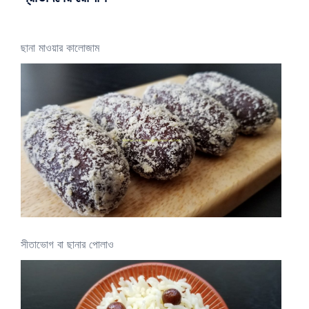
ছানা মাওয়ার কালোজাম
সীতাভোগ বা ছানার পোলাও