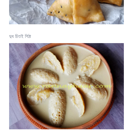
দুধ চিতই পিঠা