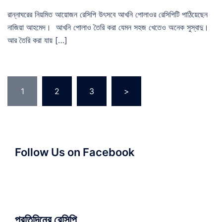
রান্নাঘরের নিয়মিত আয়োজন রেসিপি উৎসবে আখনি পোলাওর রেসিপিটি পাঠিয়েছেন
নাজিয়া আহমেদ। আখনি পোলাও তৈরি করা যেমন সহজ খেতেও অনেক সুস্বাদু।
আর তৈরি করা যায় […]
Posts
1
2
3
>
pagination
Follow Us on Facebook
প্রতিদিনের রেসিপি