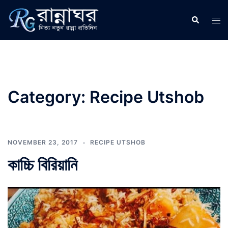
Skip
to
Search
Tog
content
men
Category:
Recipe Utshob
NOVEMBER 23, 2017
RECIPE UTSHOB
কাচ্চি বিরিয়ানি