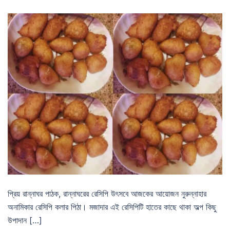
প্রিয় রান্নাঘর পাঠক, রান্নাঘরের রেসিপি উৎসবে আজকের আয়োজন নুরুন্নাহার
অনামিকার রেসিপি কলার পিঠা। মজাদার এই রেসিপিটি হাতের কাছে থাকা অল্প কিছু
উপাদান […]