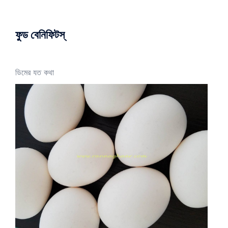
ফুড বেনিফিটস্
ডিমের যত কথা