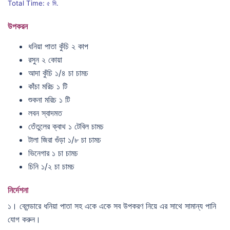
Total Time: ৫ মি.
উপকরন
ধনিয়া পাতা কুঁচি ২ কাপ
রসুন ২ কোয়া
আদা কুঁচি ১/৪ চা চামচ
কাঁচা মরিচ ১ টি
শুকনা মরিচ ১ টি
লবন স্বাদমত
তেঁতুলের ক্বাথ ১ টেবিল চামচ
টালা জিরা গুঁড়া ১/৮ চা চামচ
ভিনেগার ১ চা চামচ
চিনি ১/২ চা চামচ
নির্দেশনা
১। ব্লেন্ডারে ধনিয়া পাতা সহ একে একে সব উপকরণ নিয়ে এর সাথে সামান্য পানি
যোগ করুন।