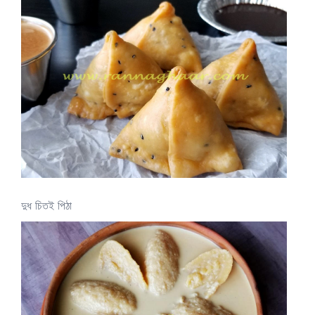
দুধ চিতই পিঠা