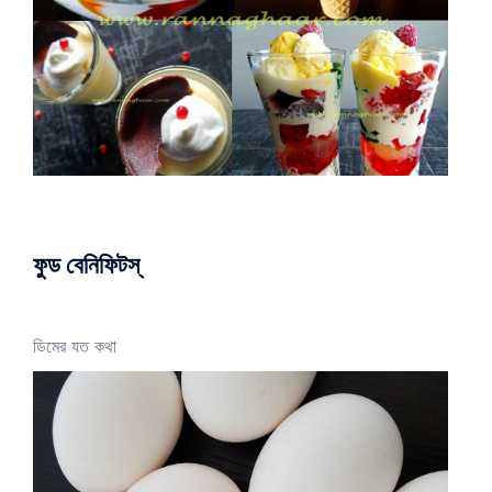
ফুড বেনিফিটস্
ডিমের যত কথা