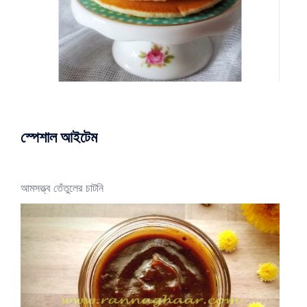
স্পেশাল আইটেম
আমসত্ত্ব তেঁতুলের চাটনি