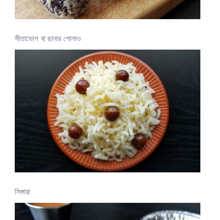
সীতাভোগ বা ছানার পোলাও
সিঙ্গারা