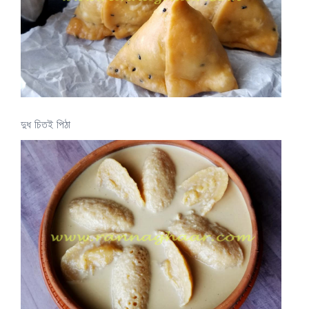
দুধ চিতই পিঠা