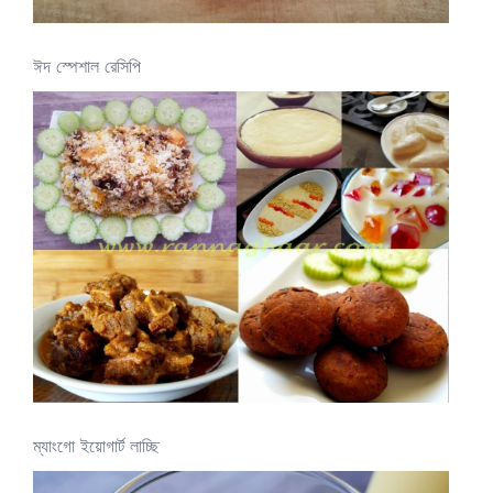
ঈদ স্পেশাল রেসিপি
ম্যাংগো ইয়োগার্ট লাচ্ছি