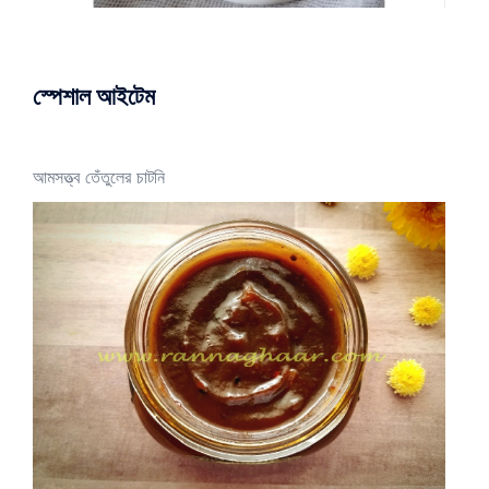
স্পেশাল আইটেম
আমসত্ত্ব তেঁতুলের চাটনি