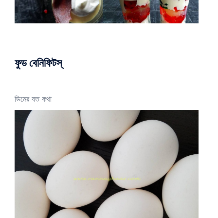
ফুড বেনিফিটস্
ডিমের যত কথা