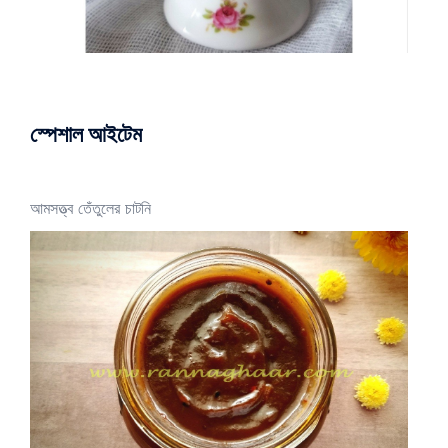
স্পেশাল আইটেম
আমসত্ত্ব তেঁতুলের চাটনি