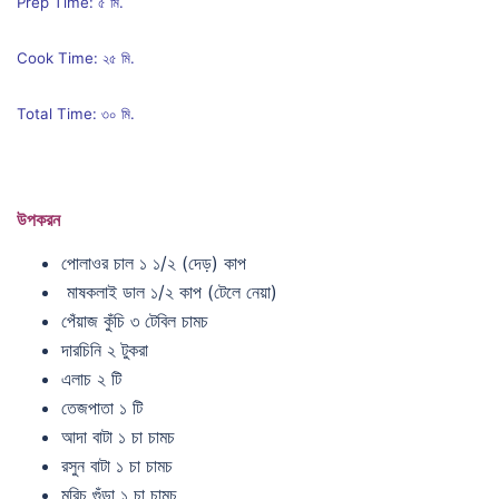
Prep Time: ৫ মি.
Cook Time: ২৫ মি.
Total Time: ৩০ মি.
উপকরন
পোলাওর চাল ১ ১/২ (দেড়) কাপ
মাষকলাই ডাল ১/২ কাপ (টেলে নেয়া)
পেঁয়াজ কুঁচি ৩ টেবিল চামচ
দারচিনি ২ টুকরা
এলাচ ২ টি
তেজপাতা ১ টি
আদা বাটা ১ চা চামচ
রসুন বাটা ১ চা চামচ
মরিচ গুঁড়া ১ চা চামচ