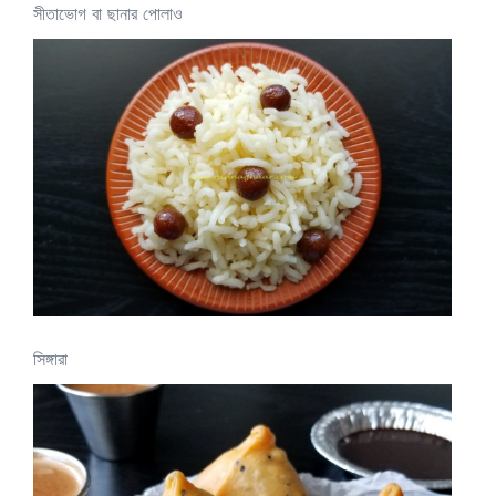
সীতাভোগ বা ছানার পোলাও
সিঙ্গারা