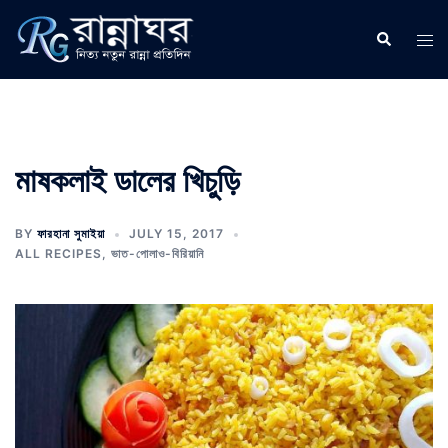
Skip
to
Search
Tog
content
men
মাষকলাই ডালের খিচুড়ি
BY
ফারহানা সুমাইয়া
JULY 15, 2017
ALL RECIPES
,
ভাত-পোলাও-বিরিয়ানি