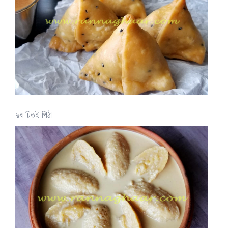
দুধ চিতই পিঠা