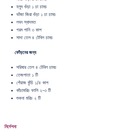
হলুদ গুঁড়া ১ চা চামচ
ভাঁজা জিরা গুঁড়া ১ চা চামচ
লবন স্বাদমত
গরম পানি ৩ কাপ
সাদা তেল ৪ টেবিল চামচ
ফোঁড়নের জন্য
সরিষার তেল ৪ টেবিল চামচ
তেজপাতা ১ টি
পেঁয়াজ কুঁচি ১/৪ কাপ
কাঁচামরিচ ফালি ২-৩ টি
শুকনা মরিচ ২ টি
নির্দেশনা