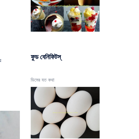
ফুড বেনিফিটস্
ে
ডিমের যত কথা