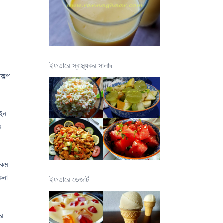
ইফতারে স্বাস্থ্যকর সালাদ
অল্প
াইন
ে
 কম
কনা
ইফতারে ডেজার্ট
রে