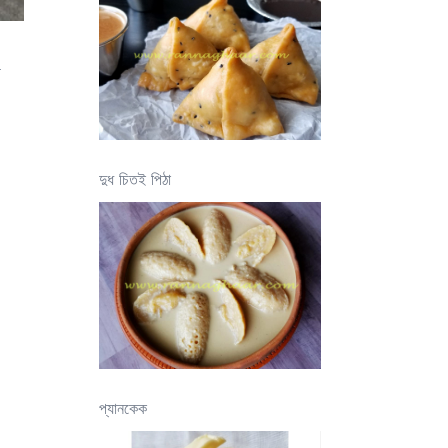
জ
দুধ চিতই পিঠা
প্যানকেক