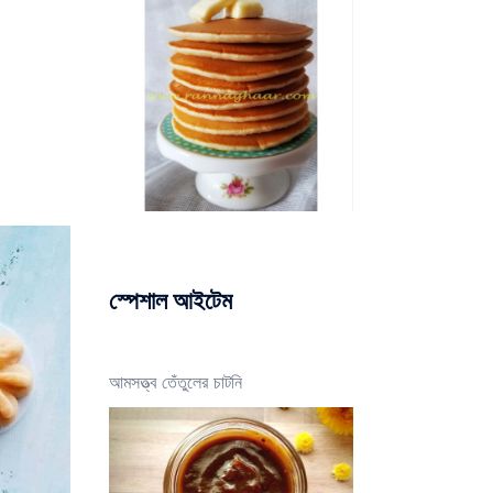
স্পেশাল আইটেম
আমসত্ত্ব তেঁতুলের চাটনি