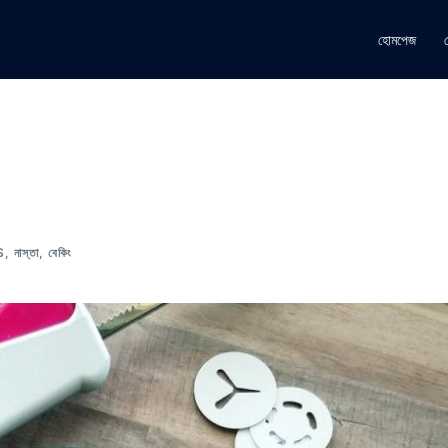
হোমপেজ
S
,
নাস্তা
,
বেকিং