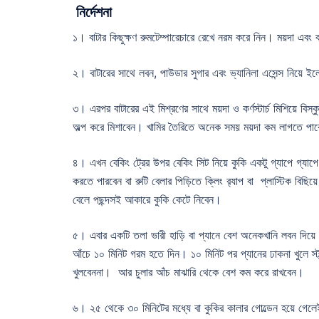
নির্দেশনা
১। বাটার কিছুক্ষণ রুমটেম্পারেচারে রেখে নরম করে নিন। ময়দা এবং ক
২। বাটারের সাথে লবন, পাউডার সুগার এবং ভ্যানিলা এসেন্স নিয়ে ইল
৩। এরপর বাটারের এই মিশ্রণের সাথে ময়দা ও কর্ণস্টার্চ মিশিয়ে বিস
অল্প করে মিশাবেন। খামির তৈরিতে অনেক সময় ময়দা কম লাগতে পা
৪। এখন বেকিং ট্রের উপর বেকিং সিট নিয়ে কুকি একটু গ্যাপে গ্যাপ
করতে পারবেন বা রুটি বেলার পিড়িতে ক্লিং র‌্যাপ বা প্লাস্টিক বিছ
বেলে পছন্দসই আকারে কুকি কেটে নিবেন।
৫। এবার একটি তলা ভারী হাড়ি বা প্যানে বেশ অনেকখানি লবন দিয়ে এ
আঁচে ১০ মিনিট গরম হতে দিন। ১০ মিনিট পর প্যানের ঢাকনা খুলে স্ট
খুলবেননা। আর চুলার আঁচ মাঝারি থেকে বেশ কম করে রাখবেন।
৬। ২৫ থেকে ৩০ মিনিটের মধ্যে বা কুকির কালার গোল্ডেন হয়ে গেলেই 