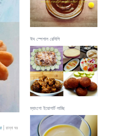
ঈদ স্পেশাল রেসিপি
ম্যাংগো ইয়োগার্ট লাচ্ছি
য়া
| রান্না ঘর