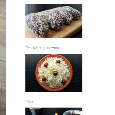
সীতাভোগ বা ছানার পোলাও
সিঙ্গারা