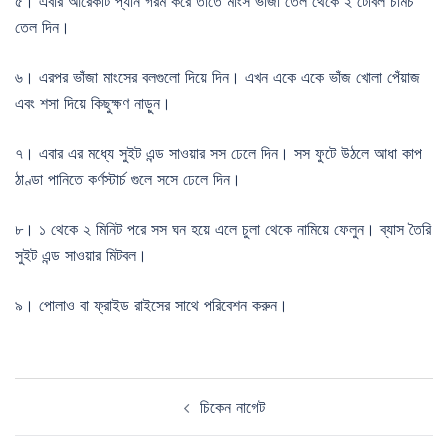
৫। এবার আরেকটি প্যান গরম করে তাতে মাংস ভাঁজা তেল থেকে ২ টেবিল চামচ
তেল দিন।
৬। এরপর ভাঁজা মাংসের বলগুলো দিয়ে দিন। এখন একে একে ভাঁজ খোলা পেঁয়াজ
এবং শসা দিয়ে কিছুক্ষণ নাড়ুন।
৭। এবার এর মধ্যে সুইট এন্ড সাওয়ার সস ঢেলে দিন। সস ফুটে উঠলে আধা কাপ
ঠাণ্ডা পানিতে কর্ণস্টার্চ গুলে সসে ঢেলে দিন।
৮। ১ থেকে ২ মিনিট পরে সস ঘন হয়ে এলে চুলা থেকে নামিয়ে ফেলুন। ব্যাস তৈরি
সুইট এন্ড সাওয়ার মিটবল।
৯। পোলাও বা ফ্রাইড রাইসের সাথে পরিবেশন করুন।
Post
চিকেন নাগেট
navigation