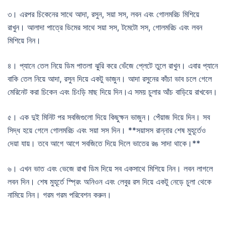
৩। এরপর চিকেনের সাথে আদা, রসুন, সয়া সস, লবন এবং গোলমরিচ মিশিয়ে
রাখুন। আলাদা পাত্রে ডিমের সাথে সয়া সস, টমেটো সস, গোলমরিচ এবং লবন
মিশিয়ে নিন।
৪। প্যানে তেল নিয়ে ডিম পাতলা ঝুরি করে ভেঁজে প্লেটে তুলে রাখুন। এবার প্যানে
বাকি তেল নিয়ে আদা, রসুন দিয়ে একটু ভাজুন। আদা রসুনের কাঁচা ভাব চলে গেলে
মেরিনেট করা চিকেন এবং চিংড়ি মাছ দিয়ে দিন।এ সময় চুলার আঁচ বাড়িয়ে রাখবেন।
৫। এক দুই মিনিট পর সবজিগুলো দিয়ে কিছুক্ষন ভাজুন। পেঁয়াজ দিয়ে দিন। সব
সিদ্ধ হয়ে গেলে গোলমরিচ এবং সয়া সস দিন। **সয়াসস রান্নার শেষ মুহূর্তেও
দেয়া যায়। তবে আগে আগে সবজিতে দিয়ে দিলে ভাতের রঙ সাদা থাকে।**
৬। এখন ভাত এবং ভেজে রাখা ডিম দিয়ে সব একসাথে মিশিয়ে নিন। লবন লাগলে
লবন দিন। শেষ মুহূর্তে স্প্রিং অনিওন এবং লেবুর রস দিয়ে একটু নেড়ে চুলা থেকে
নামিয়ে নিন। গরম গরম পরিবেশন করুন।