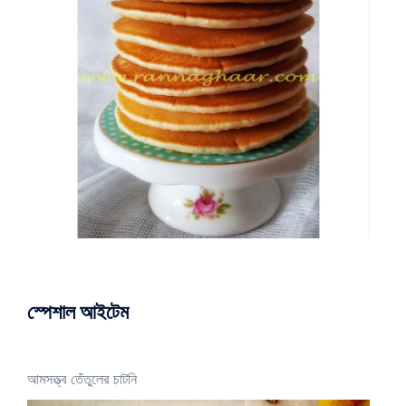
স্পেশাল আইটেম
আমসত্ত্ব তেঁতুলের চাটনি