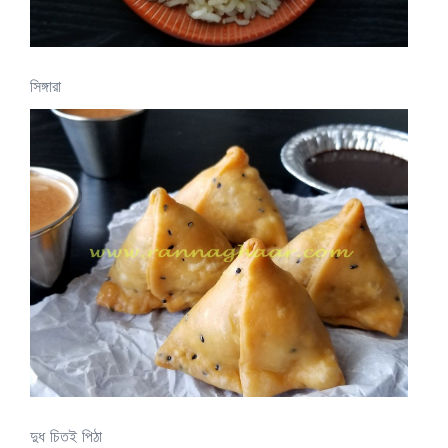
সিঙ্গারা
দুধ চিতই পিঠা