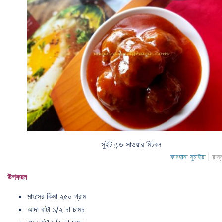
সুইট এন্ড সাওয়ার মিটবল
ফারহানা সুমাইয়া
| রান্
উপকরন
মাংসের কিমা ২৫০ গ্রাম
আদা বাটা ১/২ চা চামচ
রসুন বাটা ১/২ চা চামচ