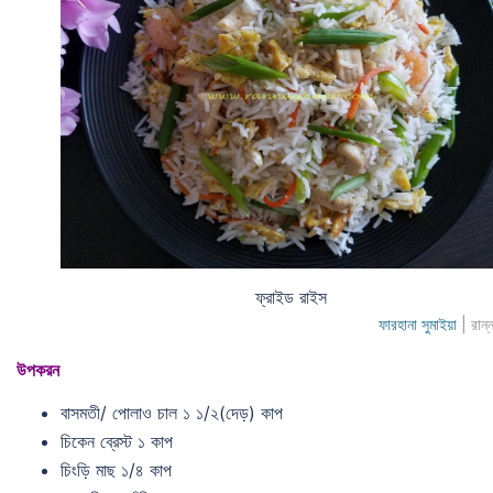
ফ্রাইড রাইস
ফারহানা সুমাইয়া
| রান্
উপকরন
বাসমতী/ পোলাও চাল ১ ১/২(দেড়) কাপ
চিকেন ব্রেস্ট ১ কাপ
চিংড়ি মাছ ১/৪ কাপ