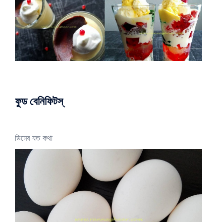
ফুড বেনিফিটস্
ডিমের যত কথা