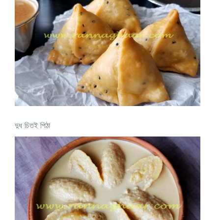
দুধ চিতই পিঠা