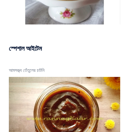
স্পেশাল আইটেম
আমসত্ত্ব তেঁতুলের চাটনি