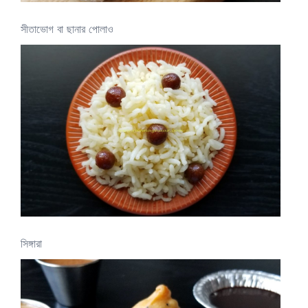
সীতাভোগ বা ছানার পোলাও
সিঙ্গারা