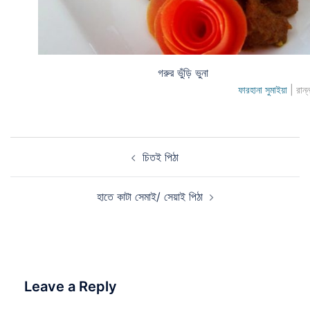
গরুর ভুঁড়ি ভুনা
ফারহানা সুমাইয়া
| রান্
Post
চিতই পিঠা
navigation
হাতে কাটা সেমাই/ সেয়াই পিঠা
Leave a Reply