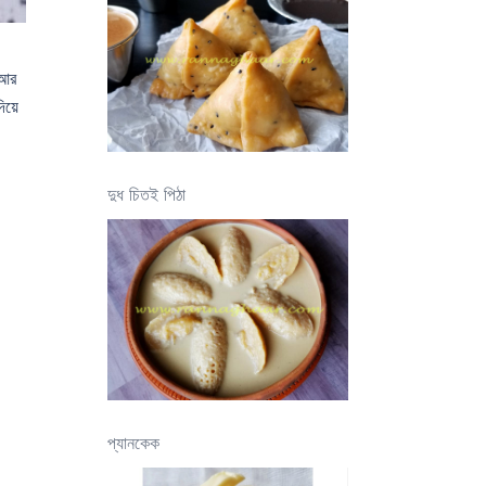
 আর
িয়ে
দুধ চিতই পিঠা
প্যানকেক