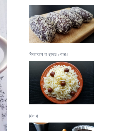
সীতাভোগ বা ছানার পোলাও
সিঙ্গারা