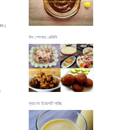
দিন।
ঈদ স্পেশাল রেসিপি
র
ম্যাংগো ইয়োগার্ট লাচ্ছি