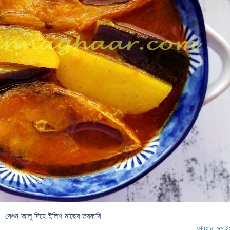
বেগুন আলু দিয়ে ইলিশ মাছের তরকারি
ফারহানা সুমাই