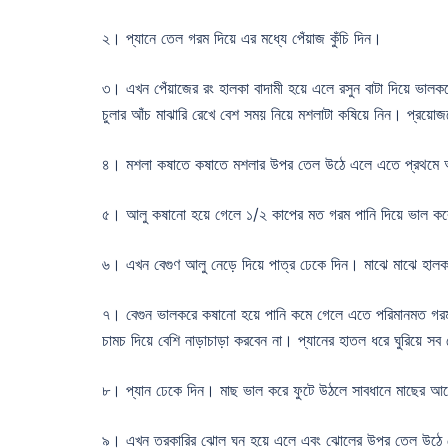
২। প্যানে তেল গরম দিয়ে এর মধ্যে পেঁয়াজ কুঁচি দিন।
৩। এখন পেঁয়াজের রং হালকা বাদামী হয়ে এলে রসুন বাটা দিয়ে ভালক
চুলার আঁচ মাঝারি রেখে বেশ সময় নিয়ে মশলাটা কষিয়ে নিন। প্রয়ো
৪। মশলা কষাতে কষাতে মশলার উপর তেল উঠে এলে এতে প্রথমে আল
৫। আলু কষানো হয়ে গেলে ১/২ কাপের মত গরম পানি দিয়ে ভাল করে
৬। এখন বেগুণ আলু নেড়ে দিয়ে পাত্র ঢেকে দিন। মাঝে মাঝে হালকা
৭। বেগুন ভালকরে কষানো হয়ে পানি কমে গেলে এতে পরিমানমত গরম
চামচ দিয়ে বেশি নাড়াচাড়া করবেন না। প্যানের হাতল ধরে ঘুরিয়ে সব
৮। প্যান ঢেকে দিন। মাছ ভাল করে ফুটে উঠলে সাবধানে মাছের আর
৯। এখন তরকারির ঝোল ঘন হয়ে এলে এবং ঝোলের উপর তেল উঠে গেলে