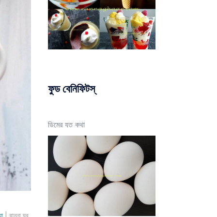
ফুড বেনিফিটস্
ডিমের যত কথা
য়া
| রান্না ঘর