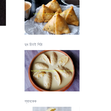
দুধ চিতই পিঠা
প্যানকেক