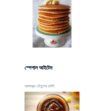
স্পেশাল আইটেম
আমসত্ত্ব তেঁতুলের চাটনি