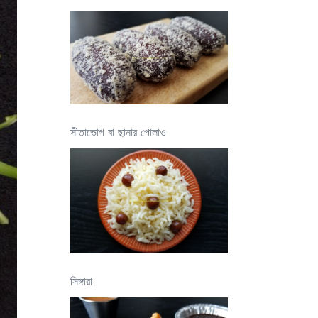
সীতাভোগ বা ছানার পোলাও
সিঙ্গারা