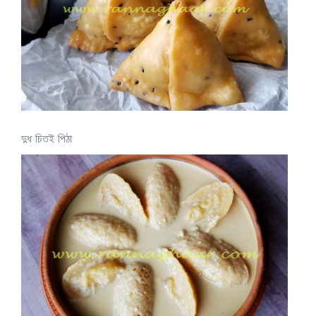
দুধ চিতই পিঠা