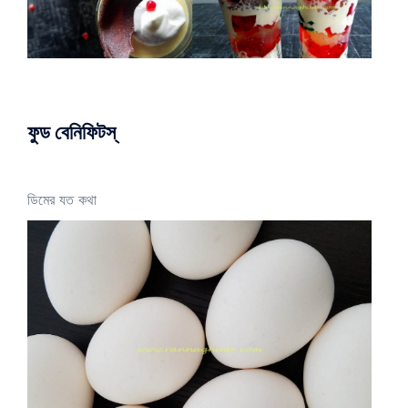
ফুড বেনিফিটস্
ডিমের যত কথা