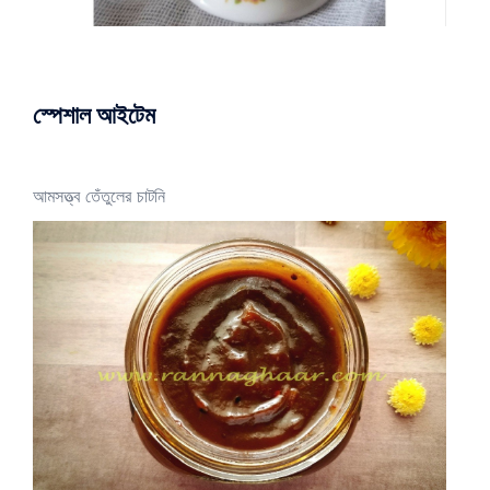
স্পেশাল আইটেম
আমসত্ত্ব তেঁতুলের চাটনি