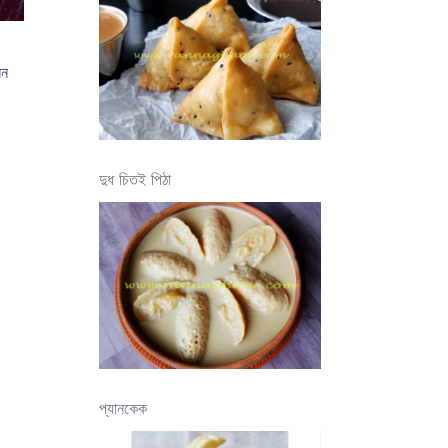
িন
দুধ চিতই পিঠা
প্যানকেক