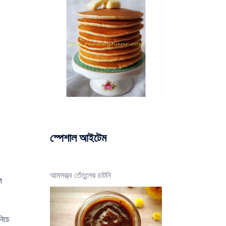
স্পেশাল আইটেম
আমসত্ত্ব তেঁতুলের চাটনি
া
নিচে