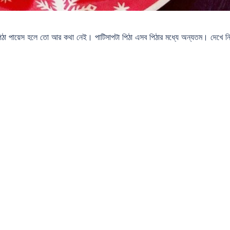
িঠা পায়েস হলে তো আর কথা নেই। পাটিসাপটা পিঠা এসব পিঠার মধ্যে অন্যতম। দেখে ন