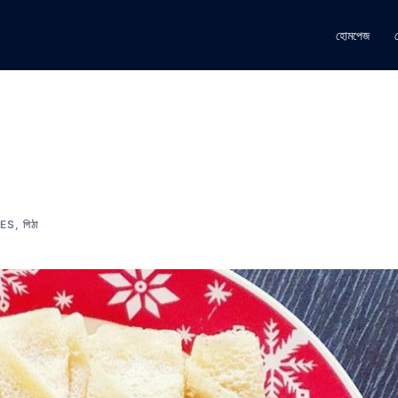
হোমপেজ
PES
,
পিঠা