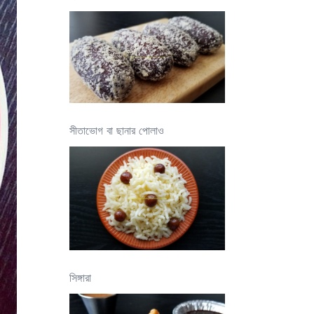
সীতাভোগ বা ছানার পোলাও
সিঙ্গারা