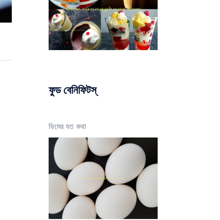
ফুড বেনিফিটস্
ডিমের যত কথা