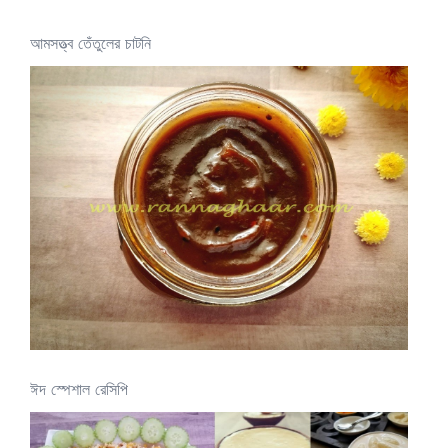
আমসত্ত্ব তেঁতুলের চাটনি
ঈদ স্পেশাল রেসিপি