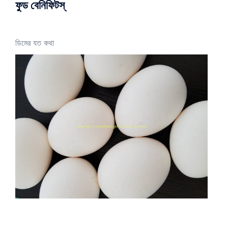
ফুড বেনিফিটস্
ডিমের যত কথা