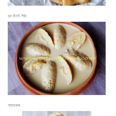
দুধ চিতই পিঠা
প্যানকেক