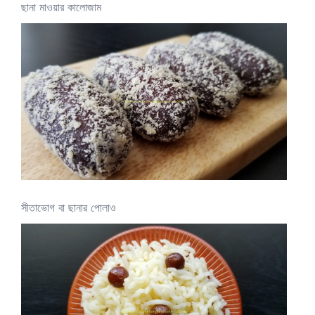
ছানা মাওয়ার কালোজাম
সীতাভোগ বা ছানার পোলাও