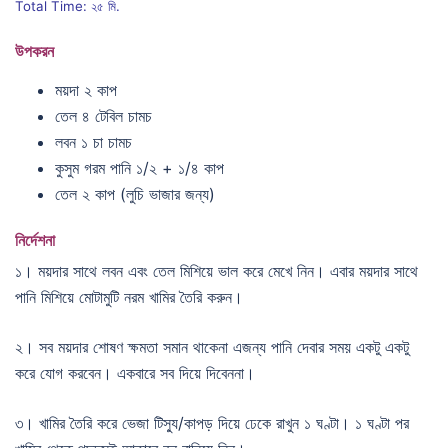
Total Time: ২৫ মি.
উপকরন
ময়দা ২ কাপ
তেল ৪ টেবিল চামচ
লবন ১ চা চামচ
কুসুম গরম পানি ১/২ + ১/৪ কাপ
তেল ২ কাপ (লুচি ভাজার জন্য)
নির্দেশনা
১। ময়দার সাথে লবন এবং তেল মিশিয়ে ভাল করে মেখে নিন। এবার ময়দার সাথে
পানি মিশিয়ে মোটামুটি নরম খামির তৈরি করুন।
২। সব ময়দার শোষণ ক্ষমতা সমান থাকেনা এজন্য পানি দেবার সময় একটু একটু
করে যোগ করবেন। একবারে সব দিয়ে দিবেননা।
৩। খামির তৈরি করে ভেজা টিস্যু/কাপড় দিয়ে ঢেকে রাখুন ১ ঘণ্টা। ১ ঘণ্টা পর