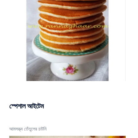
স্পেশাল আইটেম
আমসত্ত্ব তেঁতুলের চাটনি