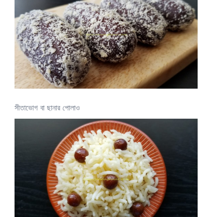
সীতাভোগ বা ছানার পোলাও