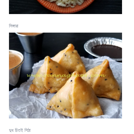
সিঙ্গারা
দুধ চিতই পিঠা