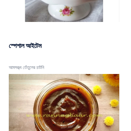
স্পেশাল আইটেম
আমসত্ত্ব তেঁতুলের চাটনি