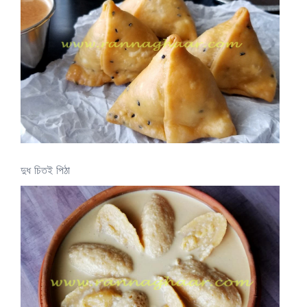
দুধ চিতই পিঠা