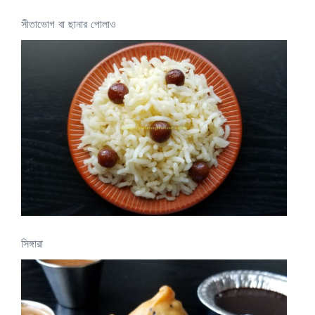
সীতাভোগ বা ছানার পোলাও
সিঙ্গারা