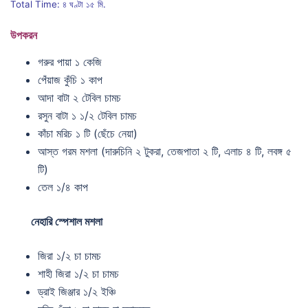
Total Time: ৪ ঘণ্টা ১৫ মি.
উপকরন
গরুর পায়া ১ কেজি
পেঁয়াজ কুঁচি ১ কাপ
আদা বাটা ২ টেবিল চামচ
রসুন বাটা ১ ১/২ টেবিল চামচ
কাঁচা মরিচ ১ টি (ছেঁচে নেয়া)
আস্ত গরম মশলা (দারুচিনি ২ টুকরা, তেজপাতা ২ টি, এলাচ ৪ টি, লবঙ্গ ৫
টি)
তেল ১/৪ কাপ
নেহারি স্পেশাল মশলা
জিরা ১/২ চা চামচ
শাহী জিরা ১/২ চা চামচ
ড্রাই জিঞ্জার ১/২ ইঞ্চি