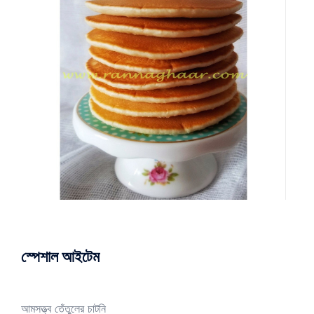
স্পেশাল আইটেম
আমসত্ত্ব তেঁতুলের চাটনি