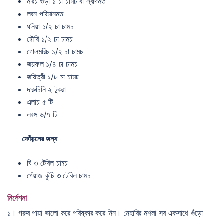
মরিচ গুঁড়া ১ চা চামচ বা স্বাদমত
লবন পরিমানমত
ধনিয়া ১/২ চা চামচ
মৌরি ১/২ চা চামচ
গোলমরিচ ১/২ চা চামচ
জয়ফল ১/৪ চা চামচ
জয়িত্রী ১/৮ চা চামচ
দারুচিনি ২ টুকরা
এলাচ ৫ টি
লবঙ্গ ৬/৭ টি
ফোঁড়নের জন্য
ঘি ৩ টেবিল চামচ
পেঁয়াজ কুঁচি ৩ টেবিল চামচ
নির্দেশনা
১। গরুর পায়া ভালো করে পরিষ্কার করে নিন। নেহারির মশলা সব একসাথে গুঁড়ো