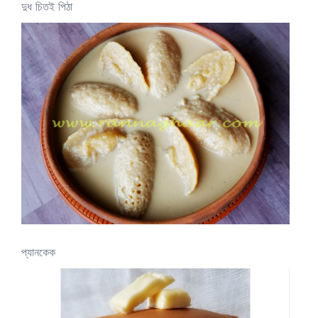
দুধ চিতই পিঠা
প্যানকেক