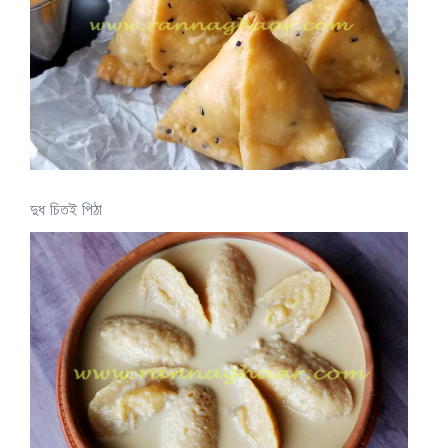
দুধ চিতই পিঠা