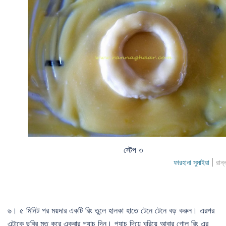
স্টেপ ৩
ফারহানা সুমাইয়া
| রান্
৬। ৫ মিনিট পর ময়দার একটি রিং তুলে হালকা হাতে টেনে টেনে বড় করুন। এরপর
এটাকে ছবির মত করে একবার প্যাচ দিন। প্যাচ দিয়ে ঘুরিয়ে আবার গোল রিং এর