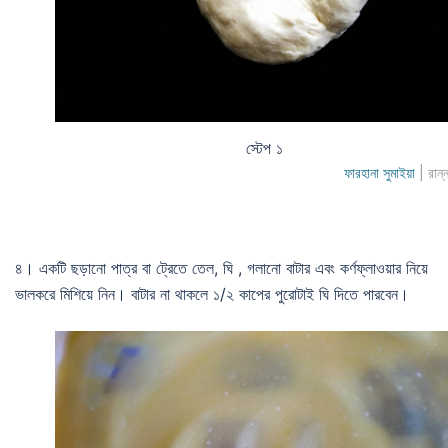
স্টেপ ১
ফারহানা সুমাইয়া
| রান্
৪। একটি ছড়ানো পাত্র বা ট্রেতে তেল, ঘি , গলানো বাটার এবং কর্ণফ্লাওয়ার নিয়ে
ভালকরে মিশিয়ে নিন। বাটার না থাকলে ১/২ কাপের পুরোটাই ঘি দিতে পারবেন।