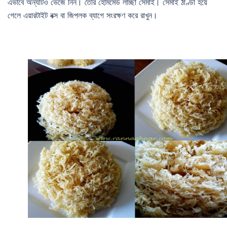
এভাবে অন্যটিও ভেঁজে নিন। তৈরি হোমমেড লাচ্ছা সেমাই। সেমাই ঠাণ্ডা হয়ে
গেলে এয়ারটাইট বক্স বা জিপলক ব্যাগে সংরক্ষণ করে রাখুন।