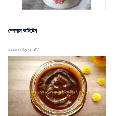
স্পেশাল আইটেম
আমসত্ত্ব তেঁতুলের চাটনি