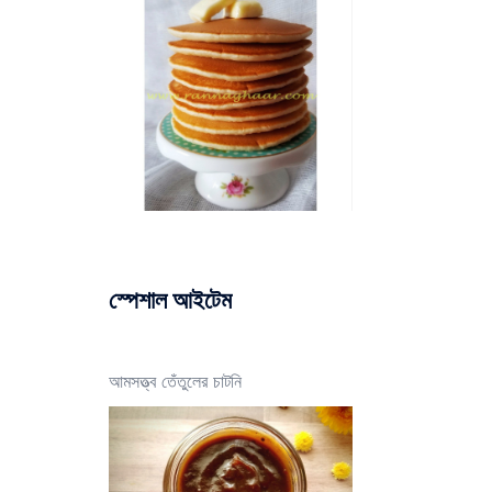
স্পেশাল আইটেম
আমসত্ত্ব তেঁতুলের চাটনি