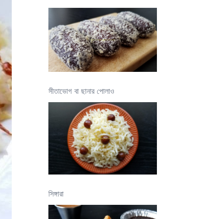
সীতাভোগ বা ছানার পোলাও
সিঙ্গারা