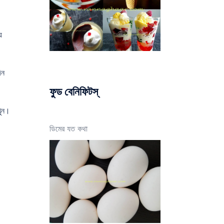
ে
িন
।
ফুড বেনিফিটস্
খুন।
ডিমের যত কথা