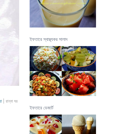
ইফতারে স্বাস্থ্যকর সালাদ
য়া
| রান্না ঘর
ইফতারে ডেজার্ট