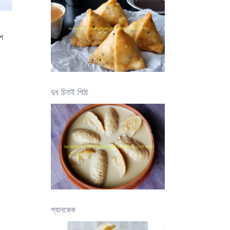
শে
দুধ চিতই পিঠা
প্যানকেক