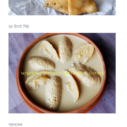
দুধ চিতই পিঠা
প্যানকেক