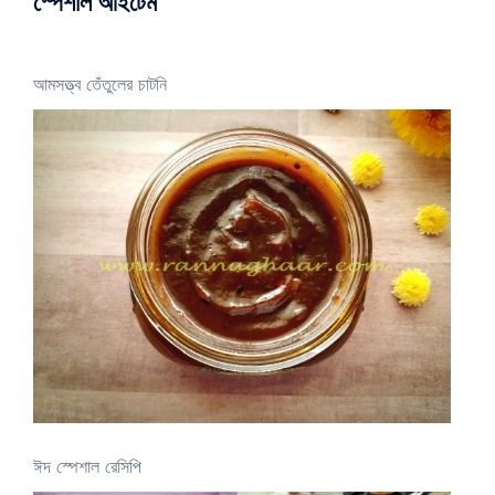
স্পেশাল আইটেম
আমসত্ত্ব তেঁতুলের চাটনি
ঈদ স্পেশাল রেসিপি