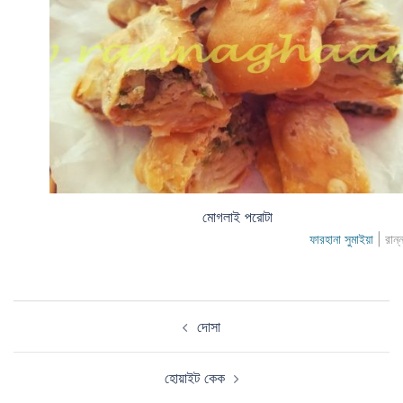
মোগলাই পরোটা
ফারহানা সুমাইয়া
| রান্
Post
দোসা
navigation
হোয়াইট কেক