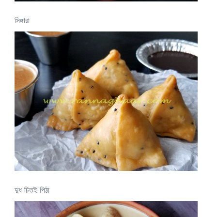
সিঙ্গারা
দুধ চিতই পিঠা