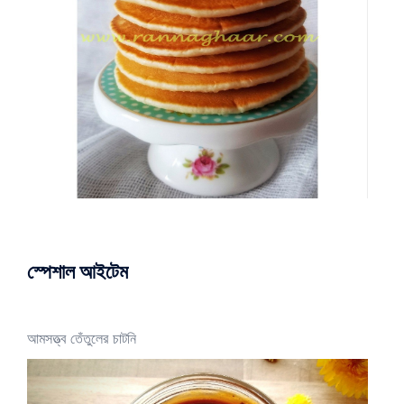
স্পেশাল আইটেম
আমসত্ত্ব তেঁতুলের চাটনি