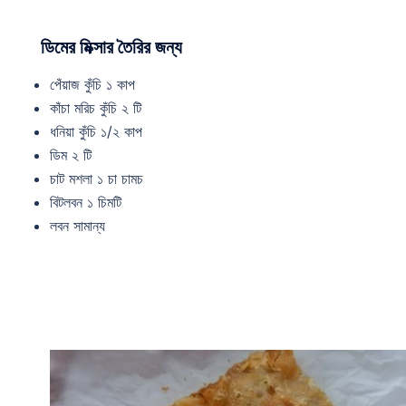
ডিমের মিক্সার তৈরির জন্য
পেঁয়াজ কুঁচি ১ কাপ
কাঁচা মরিচ কুঁচি ২ টি
ধনিয়া কুঁচি ১/২ কাপ
ডিম ২ টি
চাট মশলা ১ চা চামচ
বিটলবন ১ চিমটি
লবন সামান্য