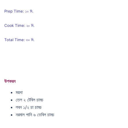
Prep Time: ১০ মি.
Cook Time: ২০ মি.
Total Time: ৩০ মি.
উপকরন
ময়দা
তেল ২ টেবিল চামচ
লবন ১/২ চা চামচ
নরমাল পানি ৬ তেবিল চামচ